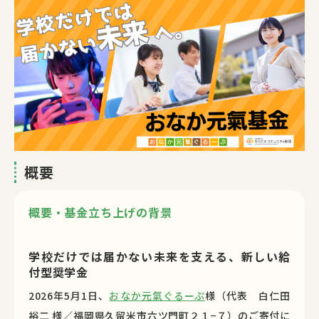
概要
概要・基金立ち上げの背景
学校だけでは届かない未来を支える、新しい給
付型奨学金
2026年5月1日、
おなか元氣ぐるーぷ
様（代表 白仁田
裕二 様／福岡県久留米市六ツ門町２１−７）のご寄付に