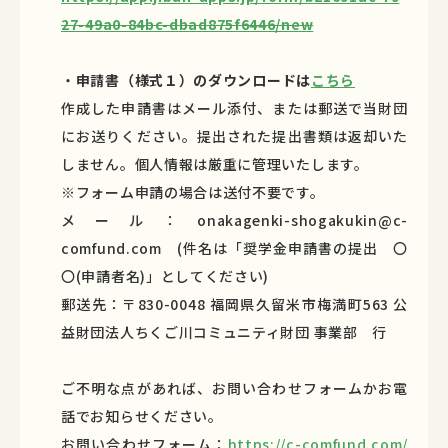
27-49a0-84bc-dbad875f6446/new
・
申請書（様式１）のダウンロードは
こちら
作成した申請書はメール添付、または郵送で当財団
にお送りください。提出された提出書類は返却いた
しません。個人情報は厳重に管理いたします。
※フォーム申請の場合は送付不要です。
メール：onakagenki-shogakukin@c-
comfund.com (件名は「奨学金申請書の提出 〇
〇(申請者名)」としてください)
郵送先：〒830-0048 福岡県久留米市梅満町563 公
益財団法人ちくご川コミュニティ財団 事業部 行
ご不明な点があれば、お問い合わせフォームかお電
話でお知らせください。
お問い合わせフォーム：
https://c-comfund.com/