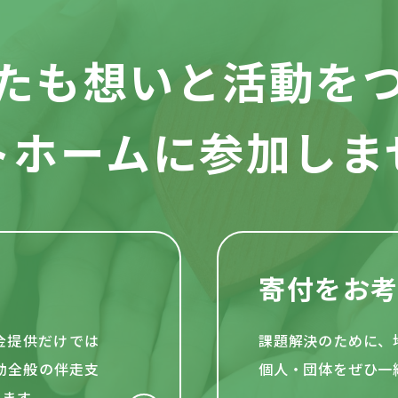
たも想いと活動を
トホームに参加しま
寄付をお
資金提供だけでは
課題解決のために、
動全般の伴走支
個人・団体をぜひ一
います。