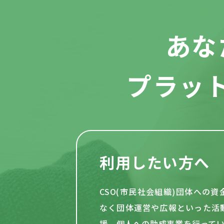
あな
プラッ
利用したい方へ
CSO(市民社会組織)団体への
なく団体運営や
広報といった活
援、個人への助成事業を行って