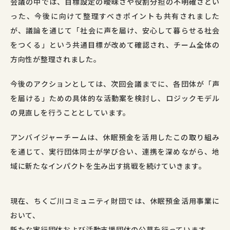
会議の中では、目標設定の曖昧さや役割分担の不明確さとい
った、今後に向けて整理すべきポイントも共有されました
が、議論を通じて「社会に声を届け、安心して暮らせる社会
をつくる」という共通目標が改めて確認され、チーム全体の
方向性が整理されました。
今後のアクションとしては、次回会議までに、各団体が「声
を届ける」ための具体的な活動案を検討し、ロジックモデル
の見直しを行うこととしています。
アンバイジャーチームは、休眠預金を活用したこの取り組み
を通じて、実行団体同士が学び合い、連携を深めながら、地
域に新たなインパクトを生み出す挑戦を続けていきます。
現在、
ちく
ご
川
コミュニティ
財団
では、
休眠
預金
活用
事業
に
おいて、
新た
な
実行
団体
および
活動
支援
団体
の
公募
を
行
って
い
ます。