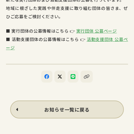
地域
に
根
ざ
した
実践
や
伴走
支援
に
取り組む
団体
の
皆さま、
ぜ
ひ
ご
応募
を
ご
検討
くだ
さい。
■
実行
団体
の
公募
情報
は
こちら 👉
実行
団体
公募
ページ
■
活動
支援
団体
の
公募
情報
は
こちら 👉
活動
支援
団体
公募
ペ
ージ
お知らせ一覧に戻る