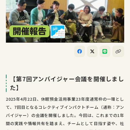
【第7回アンバイジャー会議を開催しまし
た】
2025
年
4
月
22
日、休眠預金活用事業
23
年度通常枠の一環とし
て、
7
回目となるコレクティブインパクトチーム（通称：アン
バイジャー）の会議を開催しました。今回は、これまでの
1
年
間の実践や情報共有を踏まえ、チームとして目指す姿や、社