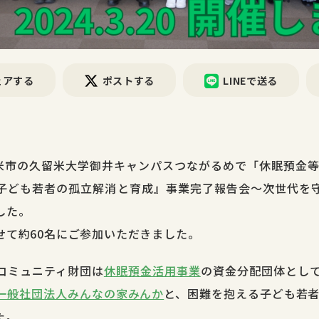
ェアする
ポストする
LINEで送る
米市の久留米大学御井キャンパスつながるめで「休眠預金等活
子ども若者の孤立解消と育成』事業完了報告会〜次世代を
した。
せて約60名にご参加いただきました。
コミュニティ財団は
休眠預金活用事業
の資金分配団体とし
一般社団法人みんなの家みんか
と、困難を抱える子ども若者
た。