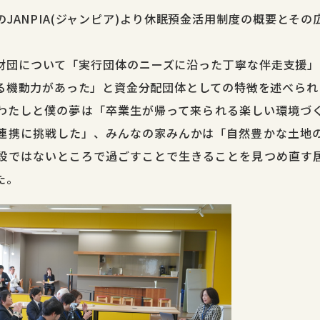
JANPIA(ジャンピア)より休眠預金活用制度の概要とそ
財団について「実行団体のニーズに沿った丁寧な伴走支援」
る機動力があった」と資金分配団体としての特徴を述べられ
わたしと僕の夢は「卒業生が帰って来られる楽しい環境づ
連携に挑戦した」、みんなの家みんかは「自然豊かな土地
設ではないところで過ごすことで生きることを見つめ直す
た。