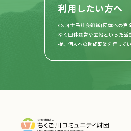
利用したい方へ
CSO(市民社会組織)団体への
なく団体運営や
広報といった活
援、個人への助成事業を行って