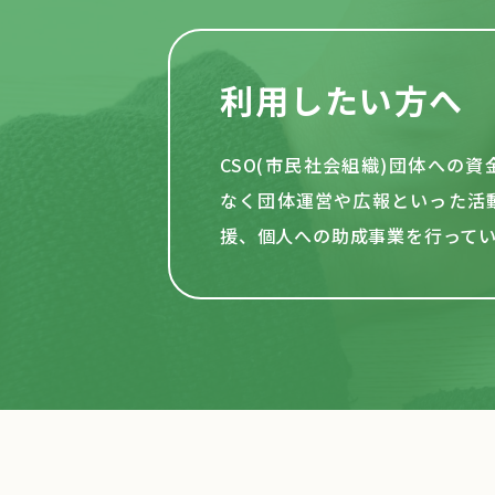
利用したい方へ
CSO(市民社会組織)団体への
なく団体運営や
広報といった活
援、個人への助成事業を行って