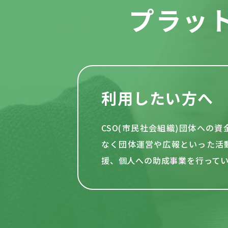
プラッ
利用したい方へ
CSO(市民社会組織)団体への
なく団体運営や
広報といった活
援、個人への助成事業を行って