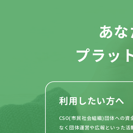
あな
プラッ
利用したい方へ
CSO(市民社会組織)団体への
なく団体運営や
広報といった活