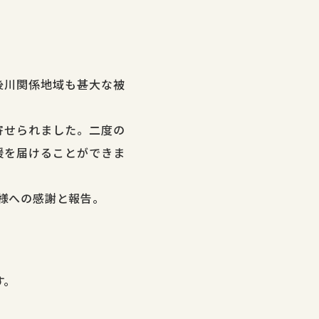
後川関係地域も甚大な被
寄せられました。二度の
援を届けることができま
様への感謝と報告。
す。