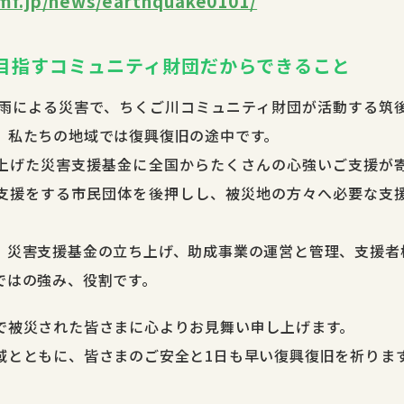
-mf.jp/news/earthquake0101/
目指すコミュニティ財団だからできること
大雨による災害で、ちくご川コミュニティ財団が活動する筑
、私たちの地域では復興復旧の途中です。
上げた災害支援基金に全国からたくさんの心強いご支援が
支援をする市民団体を後押しし、被災地の方々へ必要な支
、災害支援基金の立ち上げ、助成事業の運営と管理、支援者
ではの強み、役割です。
で被災された皆さまに心よりお見舞い申し上げます。
域とともに、皆さまのご安全と1日も早い復興復旧を祈りま