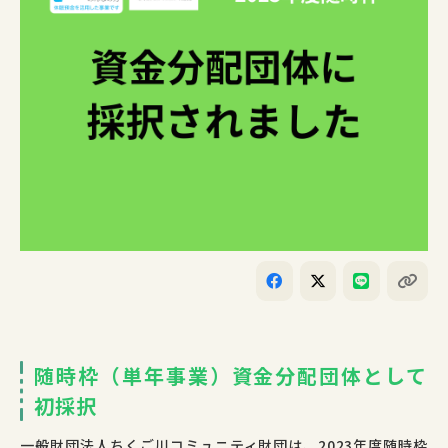
随時枠（単年事業）資金分配団体として
初採択
一般財団法人ちくご川コミュニティ財団は、
2023
年度随時枠