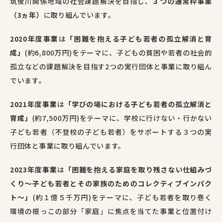
筑後川関係地域の社会課題解決を目指し、
３つの通常枠事業
（3ヵ年）
に取り組んでいます。
2020年度事業
は
「困難を抱える子ども若者の孤立解消と育
成」
(約6,800万円)をテーマに、子どもの貧困や若者の社会的
孤立などの課題解決を目指す
2
つの実行団体と事業に取り組ん
でいます。
2021年度事業
は
「学びの場における子ども若者の孤立解消と
育成」
(約7,500万円)をテーマに、学校に行けない・行かない
子ども若者（不登校の子ども若者）をサポートする３つの実
行団体と事業に取り組んでいます。
2023年度事業
は
「困難を抱える家庭を取り残さない仕組みづ
くり〜子ども若者とその家族のためのコレクティブインパク
ト〜」
(
約１億５千万円
)をテーマに、子ども若者を取り巻く
環境の根っこの部分「家庭」に焦点を当てた事業と位置付け