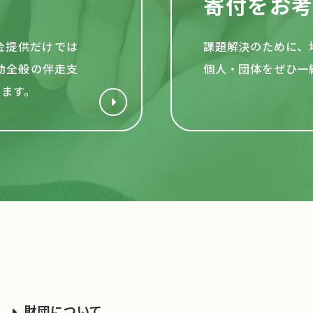
寄付をお
資金提供だけでは
課題解決のために、
動全般の伴走支
個人・団体をぜひ一
います。
財団について