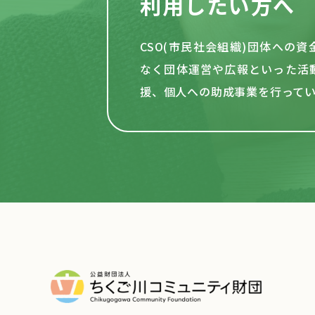
利用したい方へ
CSO(市民社会組織)団体への
なく団体運営や
広報といった活
援、個人への助成事業を行って