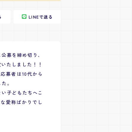
る
LINE
で送る
に公募を締め切り、
定いたしました！！
応募者は10代から
した。
ない子どもたちへこ
敵な愛称ばかりでし