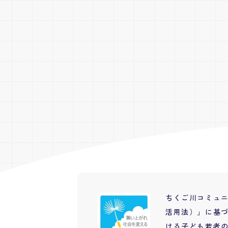
ちくご川コミュ
活用法）」に基づ
ける子ども若者