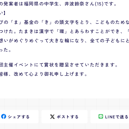
の発案者は福岡県の中学生、井波鈴奈さん(15)です。
い】
びの「ま」基金の「き」の頭文字をとり、こどものため
つけた。たまきは漢字で「環」とあらわすことができ、
想いがめぐりめぐって大きな輪になり、全ての子どもに
った。
団主催イベントにて賞状を贈呈させていただきます。
皆様、改めて心より御礼申し上げます。
シェア
する
ポスト
する
LINE
で送る