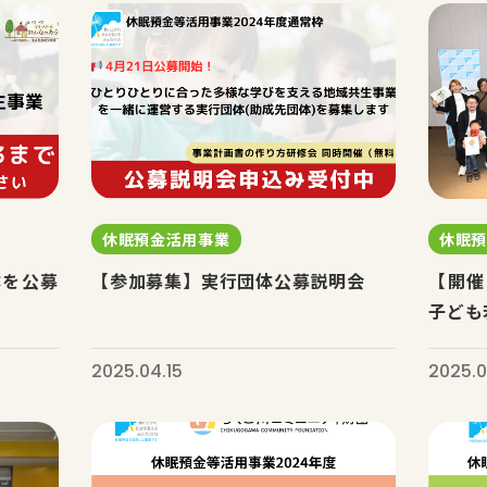
休眠預金活用事業
休眠
体を公募
【参加募集】実行団体公募説明会
【開催
子ども
2025.04.15
2025.0