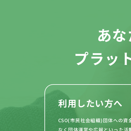
あな
プラッ
利用したい方へ
CSO(市民社会組織)団体への
なく団体運営や
広報といった活